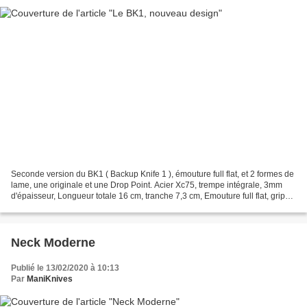
Seconde version du BK1 ( Backup Knife 1 ), émouture full flat, et 2 formes de
lame, une originale et une Drop Point. Acier Xc75, trempe intégrale, 3mm
d'épaisseur, Longueur totale 16 cm, tranche 7,3 cm, Emouture full flat, grip
pouce, talon dépassant,...
Neck Moderne
Publié le 13/02/2020 à 10:13
Par
ManiKnives