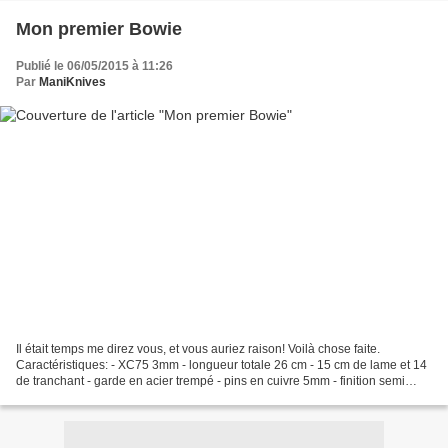
Mon premier Bowie
Publié le 06/05/2015 à 11:26
Par
ManiKnives
Il était temps me direz vous, et vous auriez raison! Voilà chose faite.
Caractéristiques: - XC75 3mm - longueur totale 26 cm - 15 cm de lame et 14
de tranchant - garde en acier trempé - pins en cuivre 5mm - finition semi
brute ( passage a la laine d'acier...