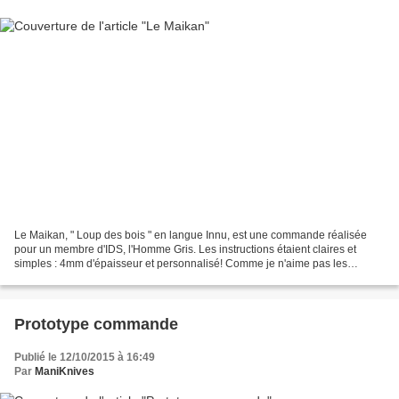
Le Maikan, " Loup des bois " en langue Innu, est une commande réalisée
pour un membre d'IDS, l'Homme Gris. Les instructions étaient claires et
simples : 4mm d'épaisseur et personnalisé! Comme je n'aime pas les
couteaux trop tape a l'oeil, j'ai voulu ce...
Prototype commande
Publié le 12/10/2015 à 16:49
Par
ManiKnives