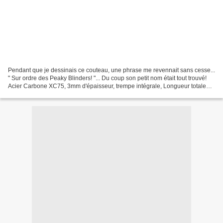
Pendant que je dessinais ce couteau, une phrase me revennait sans cesse...
" Sur ordre des Peaky Blinders! "... Du coup son petit nom était tout trouvé!
Acier Carbone XC75, 3mm d'épaisseur, trempe intégrale, Longueur totale
14,9cm, longueur tranchant...