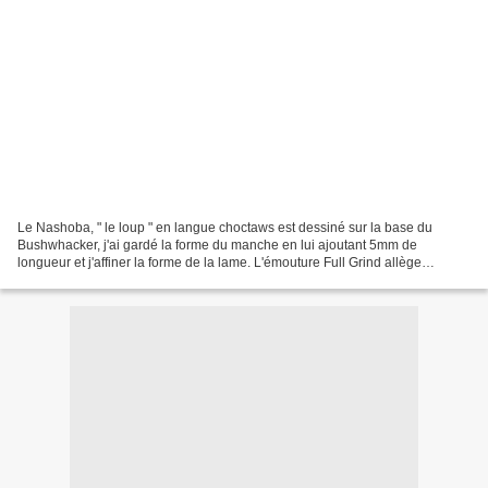
Le Nashoba, " le loup " en langue choctaws est dessiné sur la base du
Bushwhacker, j'ai gardé la forme du manche en lui ajoutant 5mm de
longueur et j'affiner la forme de la lame. L'émouture Full Grind allège
vraiment l'ensemble, du coup il est très agréable...