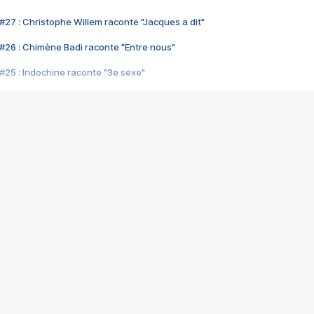
#27 : Christophe Willem raconte "Jacques a dit"
#26 : Chimène Badi raconte "Entre nous"
#25 : Indochine raconte "3e sexe"
#24 : Zaho raconte "C'est chelou"
#23 : Patrick Bruel raconte "Au café des délices"
#22 : Kyo raconte "Le chemin"
#21 : Nolwenn Leroy raconte "Cassé"
#20 : Patrick Hernandez raconte "Born to be alive"
#19 : Lorie raconte "Près de moi"
#18 : Michael Jones raconte "A nos actes manqués" (avec Jean-Jacque
#17 : Khaled raconte "Aïcha"
#16 : Corneille raconte "Parce qu'on vient de loin"