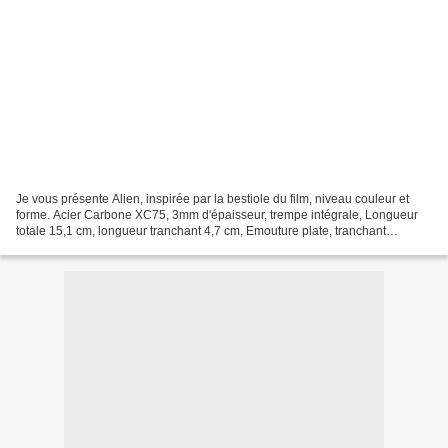
Je vous présente Alien, inspirée par la bestiole du film, niveau couleur et
forme. Acier Carbone XC75, 3mm d'épaisseur, trempe intégrale, Longueur
totale 15,1 cm, longueur tranchant 4,7 cm, Emouture plate, tranchant
convexe, Manche G10 noir, liners G10...