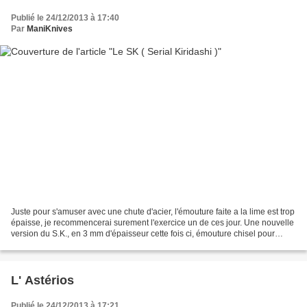
Publié le 24/12/2013 à 17:40
Par
ManiKnives
Juste pour s'amuser avec une chute d'acier, l'émouture faite a la lime est trop
épaisse, je recommencerai surement l'exercice un de ces jour. Une nouvelle
version du S.K., en 3 mm d'épaisseur cette fois ci, émouture chisel pour
gaucher, pas de guillochage...
L' Astérios
Publié le 24/12/2013 à 17:21