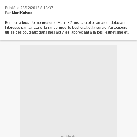
Publié le 23/12/2013 à 18:37
Par
ManiKnives
Bonjour à tous, Je me présente Mani, 32 ans, coutelier amateur débutant.
Intéressé par la nature, la randonnée, le bushcraft et la survie, j'ai toujours
utilisé des couteaux dans mes activités, appréciant a la fois l'esthétisme et le
côté utilitaire des...
Publicité