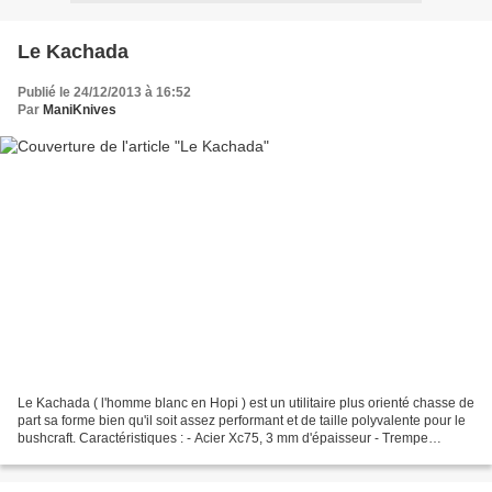
Le Kachada
Publié le 24/12/2013 à 16:52
Par
ManiKnives
Le Kachada ( l'homme blanc en Hopi ) est un utilitaire plus orienté chasse de
part sa forme bien qu'il soit assez performant et de taille polyvalente pour le
bushcraft. Caractéristiques : - Acier Xc75, 3 mm d'épaisseur - Trempe
intégrale - Longueur totale...