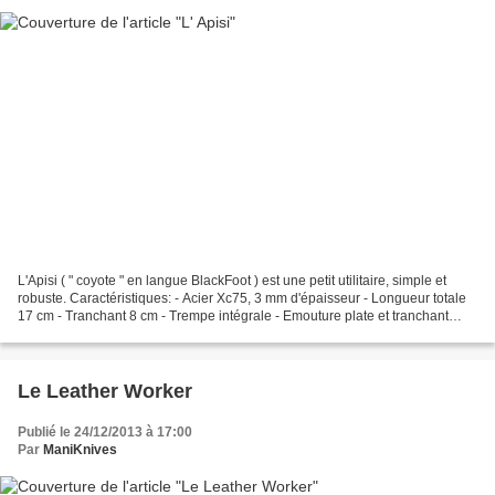
L'Apisi ( " coyote " en langue BlackFoot ) est une petit utilitaire, simple et
robuste. Caractéristiques: - Acier Xc75, 3 mm d'épaisseur - Longueur totale
17 cm - Tranchant 8 cm - Trempe intégrale - Emouture plate et tranchant
convexe - Finition semi...
Le Leather Worker
Publié le 24/12/2013 à 17:00
Par
ManiKnives