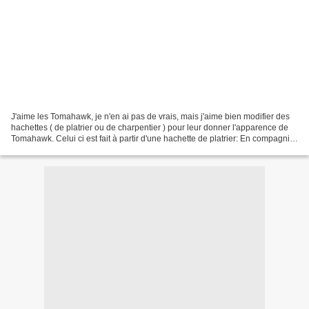
J'aime les Tomahawk, je n'en ai pas de vrais, mais j'aime bien modifier des
hachettes ( de platrier ou de charpentier ) pour leur donner l'apparence de
Tomahawk. Celui ci est fait à partir d'une hachette de platrier: En compagnie
du BushTool de TheOutdoorWay:...