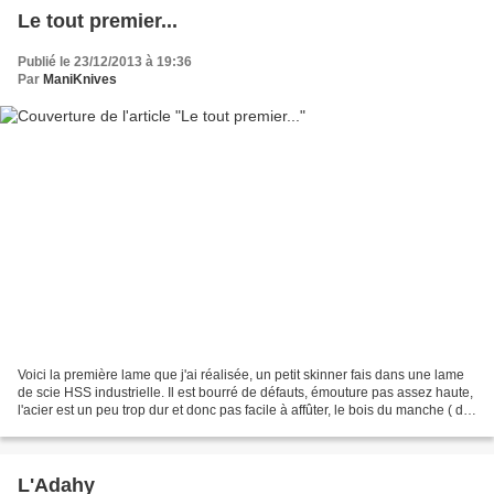
Le tout premier...
Publié le 23/12/2013 à 19:36
Par
ManiKnives
Voici la première lame que j'ai réalisée, un petit skinner fais dans une lame
de scie HSS industrielle. Il est bourré de défauts, émouture pas assez haute,
l'acier est un peu trop dur et donc pas facile à affûter, le bois du manche ( du
noyer ) n''est...
L'Adahy