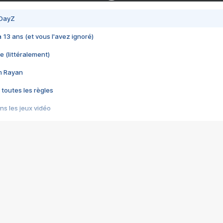
 DayZ
 a 13 ans (et vous l'avez ignoré)
e (littéralement)
im Rayan
 toutes les règles
s les jeux vidéo
us choquant de Rockstar ? - Le scandale BULLY
e plus moche de Steam
du RÊVE tourne au CAUCHEMAR
pendant 8 heures
it… à tort
umiliés par un jeu vidéo