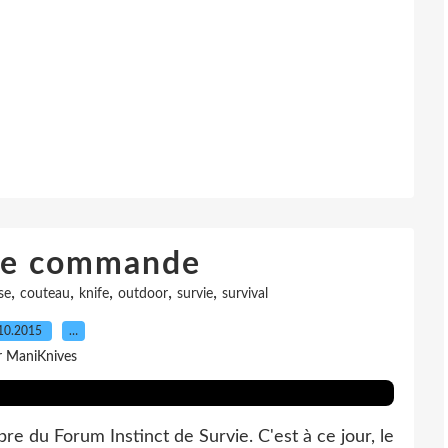
pe commande
,
,
,
,
,
se
couteau
knife
outdoor
survie
survival
10.2015
…
r ManiKnives
du Forum Instinct de Survie. C'est à ce jour, le