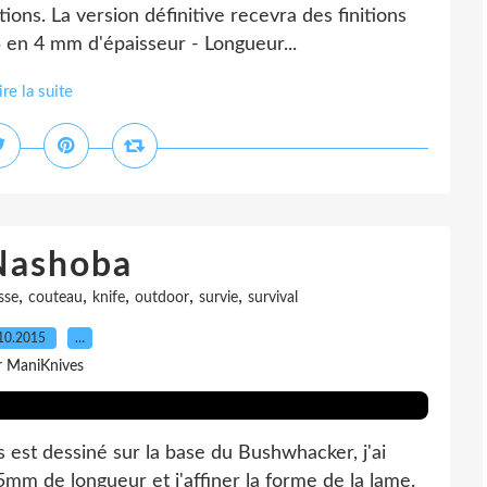
ons. La version définitive recevra des finitions
5 en 4 mm d'épaisseur - Longueur...
ire la suite
Nashoba
,
,
,
,
,
sse
couteau
knife
outdoor
survie
survival
10.2015
…
r ManiKnives
 est dessiné sur la base du Bushwhacker, j'ai
mm de longueur et j'affiner la forme de la lame.