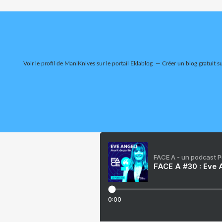
Voir le profil de
ManiKnives
sur le portail Eklablog
Créer un blog gratuit s
FACE A - un podcast 
FACE A #30 : Eve A
0:00