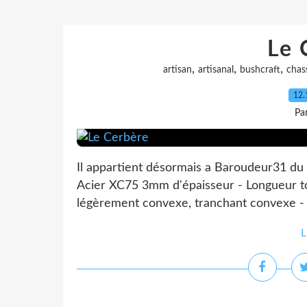
Le 
,
,
,
artisan
artisanal
bushcraft
chas
12.
Pa
Il appartient désormais a Baroudeur31 du F
Acier XC75 3mm d'épaisseur - Longueur to
légèrement convexe, tranchant convexe - 
L