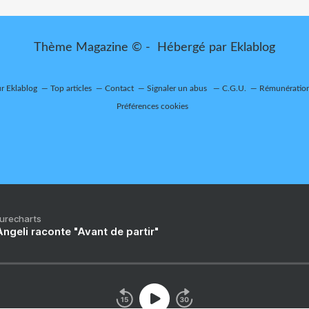
Thème Magazine © - Hébergé par
Eklablog
ur Eklablog
Top articles
Contact
Signaler un abus
C.G.U.
Rémunération 
Préférences cookies
Purecharts
ngeli raconte "Avant de partir"