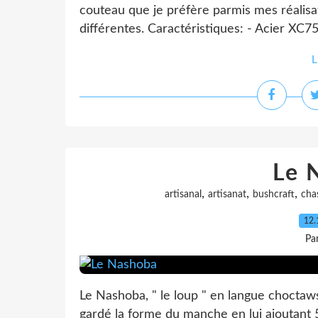
couteau que je préfère parmis mes réalisati
différentes. Caractéristiques: - Acier XC7
L
Le 
,
,
,
artisanal
artisanat
bushcraft
cha
12.
Pa
Le Nashoba, " le loup " en langue choctaws
gardé la forme du manche en lui ajoutant 5