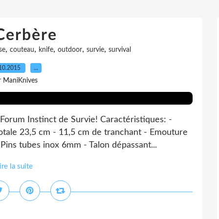
Cerbère
,
,
,
,
,
se
couteau
knife
outdoor
survie
survival
10.2015
…
r ManiKnives
orum Instinct de Survie! Caractéristiques: -
tale 23,5 cm - 11,5 cm de tranchant - Emouture
Pins tubes inox 6mm - Talon dépassant...
ire la suite